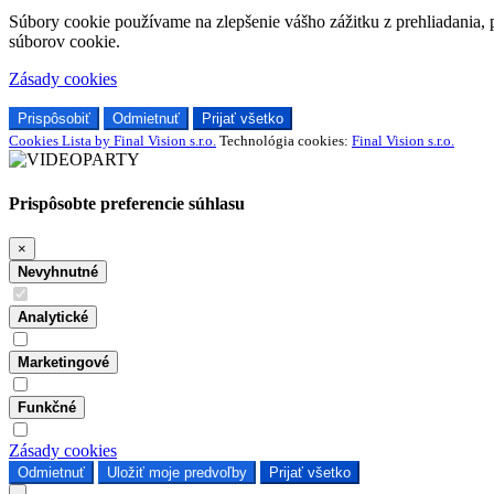
Súbory cookie používame na zlepšenie vášho zážitku z prehliadania, 
súborov cookie.
Zásady cookies
Prispôsobiť
Odmietnuť
Prijať všetko
Cookies Lista by Final Vision s.r.o.
Technológia cookies:
Final Vision s.r.o.
Prispôsobte preferencie súhlasu
×
Nevyhnutné
Analytické
Marketingové
Funkčné
Zásady cookies
Odmietnuť
Uložiť moje predvoľby
Prijať všetko