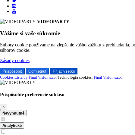
VIDEOPARTY
Vážime si vaše súkromie
Súbory cookie používame na zlepšenie vášho zážitku z prehliadania, p
súborov cookie.
Zásady cookies
Prispôsobiť
Odmietnuť
Prijať všetko
Cookies Lista by Final Vision s.r.o.
Technológia cookies:
Final Vision s.r.o.
Prispôsobte preferencie súhlasu
×
Nevyhnutné
Analytické