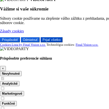
Vážime si vaše súkromie
Súbory cookie používame na zlepšenie vášho zážitku z prehliadania, p
súborov cookie.
Zásady cookies
Prispôsobiť
Odmietnuť
Prijať všetko
Cookies Lista by Final Vision s.r.o.
Technológia cookies:
Final Vision s.r.o.
Prispôsobte preferencie súhlasu
×
Nevyhnutné
Analytické
Marketingové
Funkčné