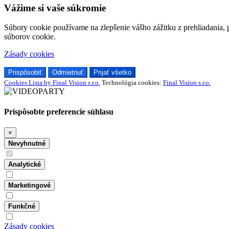
Vážime si vaše súkromie
Súbory cookie používame na zlepšenie vášho zážitku z prehliadania, 
súborov cookie.
Zásady cookies
Prispôsobiť
Odmietnuť
Prijať všetko
Cookies Lista by Final Vision s.r.o.
Technológia cookies:
Final Vision s.r.o.
Prispôsobte preferencie súhlasu
×
Nevyhnutné
Analytické
Marketingové
Funkčné
Zásady cookies