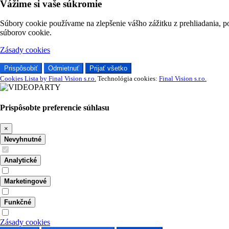
Vážime si vaše súkromie
Súbory cookie používame na zlepšenie vášho zážitku z prehliadania, p
súborov cookie.
Zásady cookies
Prispôsobiť
Odmietnuť
Prijať všetko
Cookies Lista by Final Vision s.r.o.
Technológia cookies:
Final Vision s.r.o.
Prispôsobte preferencie súhlasu
×
Nevyhnutné
Analytické
Marketingové
Funkčné
Zásady cookies