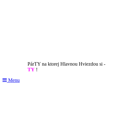
PárTY na ktorej Hlavnou Hviezdou si -
TY
!
Menu