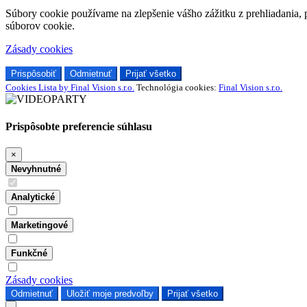
Súbory cookie používame na zlepšenie vášho zážitku z prehliadania, 
súborov cookie.
Zásady cookies
Prispôsobiť
Odmietnuť
Prijať všetko
Cookies Lista by Final Vision s.r.o.
Technológia cookies:
Final Vision s.r.o.
Prispôsobte preferencie súhlasu
×
Nevyhnutné
Analytické
Marketingové
Funkčné
Zásady cookies
Odmietnuť
Uložiť moje predvoľby
Prijať všetko