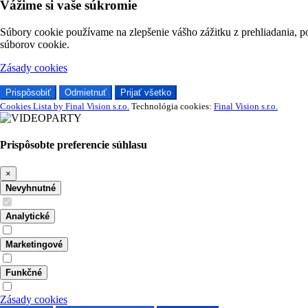
Vážime si vaše súkromie
Súbory cookie používame na zlepšenie vášho zážitku z prehliadania, p
súborov cookie.
Zásady cookies
Prispôsobiť
Odmietnuť
Prijať všetko
Cookies Lista by Final Vision s.r.o.
Technológia cookies:
Final Vision s.r.o.
Prispôsobte preferencie súhlasu
×
Nevyhnutné
Analytické
Marketingové
Funkčné
Zásady cookies